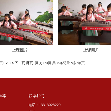
上课照片
上课照片
页
1
2
3
4
下一页
尾页
页次:1/4页 共36条记录 9条/每页
推荐
联系我们
电话：13313028229