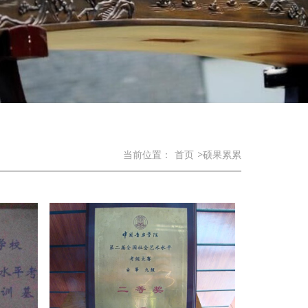
当前位置：
首页
>硕果累累