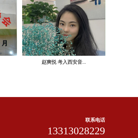
赵爽悦 考入西安音...
联系电话
13313028229