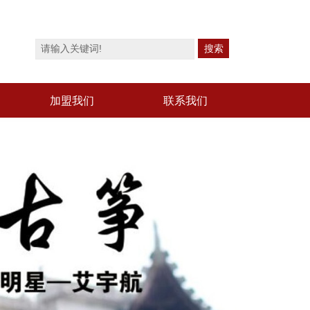
加盟我们
联系我们