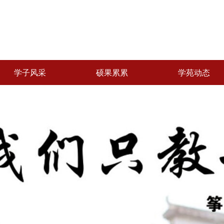
学子风采
硕果累累
学苑动态