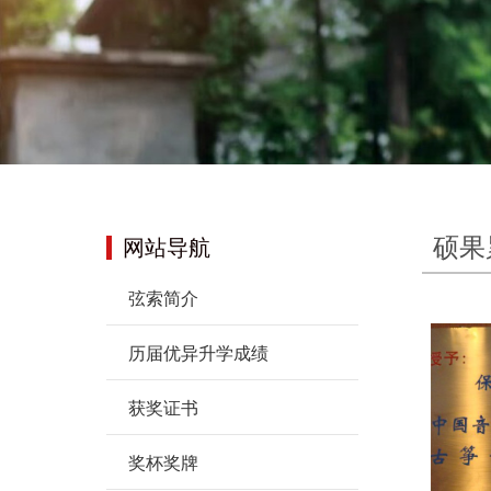
硕果
网站导航
弦索简介
历届优异升学成绩
获奖证书
奖杯奖牌